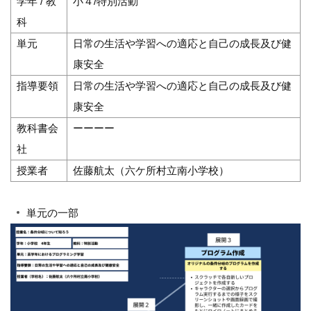
学年 / 教
小４/特別活動
科
単元
日常の生活や学習への適応と自己の成長及び健
康安全
指導要領
日常の生活や学習への適応と自己の成長及び健
康安全
教科書会
ーーーー
社
授業者
佐藤航太（六ケ所村立南小学校）
単元の一部