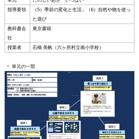
指導要領
（5）季節の変化と生活」（6）自然や物を使っ
た遊び
教科書会
東京書籍
社
授業者
石橋 美帆（六ヶ所村立南小学校）
単元の一部