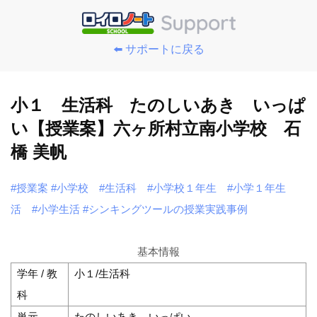
⬅️ サポートに戻る
小１ 生活科 たのしいあき いっぱ
い【授業案】六ヶ所村立南小学校 石
橋 美帆
#授業案
#小学校
#生活科
#小学校１年生
#小学１年生
活
#小学生活
#シンキングツールの授業実践事例
基本情報
学年 / 教
小１/生活科
科
単元
たのしいあき いっぱい