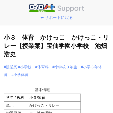
⬅️ サポートに戻る
小３ 体育 かけっこ かけっこ・リ
レー【授業案】宝仙学園小学校 池畑
浩史
#授業案
#小学校
#体育科
#小学校３年生
#小学３年体
育
#小学体育
基本情報
学年 / 教科
小３/体育
単元
かけっこ・リレー