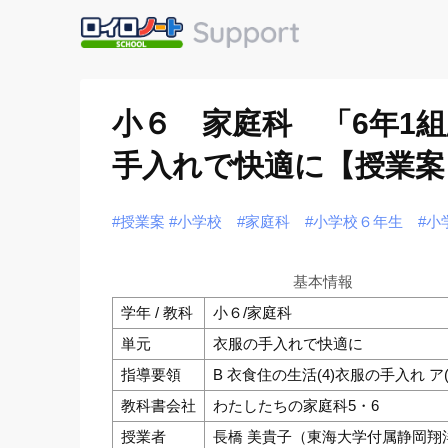
小６ 家庭科 「6年1
手入れで快適に【授業案
#授業案
#小学校
#家庭科
#小学校６年生
#小
基本情報
学年 / 教科
小６/家庭科
単元
衣服の手入れで快適に
指導要領
B 衣食住の生活(4)衣服の手入れ ア(
教科書会社
わたしたちの家庭科5・6
授業者
長橋 美貴子（東海大学付属静岡翔