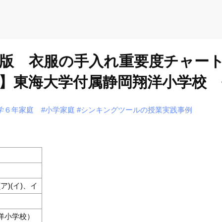
組版 衣服の手入れ重要度チャー
】東海大学付属静岡翔洋小学校 
学６年家庭
#小学家庭
#シンキングツールの授業実践事例
ア)(イ)、イ
洋小学校）