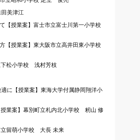
市立昭和小学校 足立 俊亮
米田美津江
して【授業案】富士市立富士川第一小学校
い方【授業案】東大阪市立高井田東小学校
立下松小学校 浅村芳枝
快適に【授業案】東海大学付属静岡翔洋小
授業案】幕別町立札内北小学校 籾山 修
立留萌小学校 大長 未来