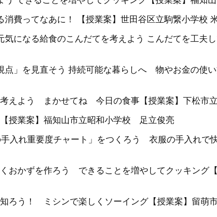
べよう できることを増やしてクッキング【授業案】福知山
る消費ってなあに！ 【授業案】世田谷区立駒繋小学校 
が元気になる給食のこんだてを考えよう こんだてを工夫
「視点」を見直そう 持続可能な暮らしへ 物やお金の使
考えよう まかせてね 今日の食事【授業案】下松市
【授業案】福知山市立昭和小学校 足立俊亮
の手入れ重要度チャート」をつくろう 衣服の手入れで
くおかずを作ろう できることを増やしてクッキング【
知ろう！ ミシンで楽しくソーイング【授業案】留萌市