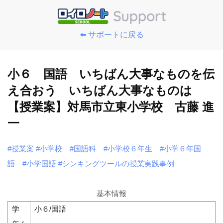
⬅️ サポートに戻る
小６ 国語 いちばん大事なものを伝
え合おう いちばん大事なものは
【授業案】対馬市立東小学校 古藤 進
一
#授業案
#小学校
#国語科
#小学校６年生
#小学６年国
語
#小学国語
#シンキングツールの授業実践事例
基本情報
学
小６/国語