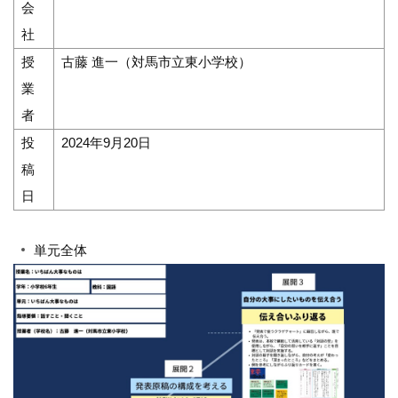
会
社
授
古藤 進一（対馬市立東小学校）
業
者
投
2024年9月20日
稿
日
単元全体