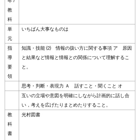
年 /
教
科
単
いちばん大事なものは
元
指
知識・技能 ⑵ 情報の扱い方に関する事項 ア 原因
導
と結果など情報と情報との関係について理解するこ
要
と。
領
思考・判断・表現力 Ａ 話すこと・聞くこと オ
互いの立場や意図を明確にしながら計画的に話し合
い，考えを広げたりまとめたりすること。
教
光村図書
科
書