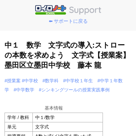
⬅️ サポートに戻る
中１ 数学 文字式の導入:ストロー
の本数を求めよう 文字式【授業案】
墨田区立墨田中学校 藤本 龍
#授業案
#中学校
#数学科
#中学校１年生
#中学１年数
学
#中学数学
#シンキングツールの授業実践事例
基本情報
学年 / 教科
中１/数学
単元
文字式