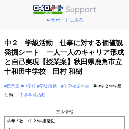
⬅️ サポートに戻る
中２ 学級活動 仕事に対する価値観
発掘シート 一人一人のキャリア形成
と自己実現【授業案】秋田県鹿角市立
十和田中学校 田村 和樹
#授業案
#中学校
#学級活動
#中学校２年生
#中学２年学級
活動
#中学学級活動
基本情報
学年 / 教
中２/学級活動