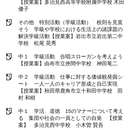
【授業案】多治見西高等学校附属中学校 木田
優子
その他 特別活動（学級活動） 校則を見直
そう 学級や学校における生活上の諸課題の
解決学級活動【授業案】岩出市立岩出第二中
学校 松尾 晃秀
中１ 学級活動 合唱スローガンを考えよう
【授業案】由布市立挾間中学校 神田竜二
中２ 学級活動 仕事に対する価値観発掘シ
ート 一人一人のキャリア形成と自己実現
【授業案】秋田県鹿角市立十和田中学校 田
村 和樹
中１ 学活、道徳 15のマナーについて考え
る 集団や社会の一員としての自覚 【授業
案】 多治見西中学校 小木曽 賢吾