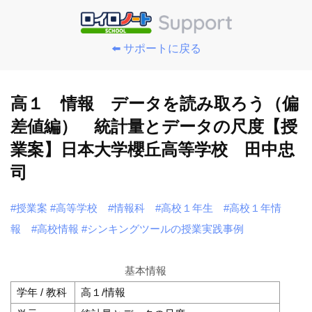
⬅️ サポートに戻る
高１ 情報 データを読み取ろう（偏
差値編） 統計量とデータの尺度【授
業案】日本大学櫻丘高等学校 田中忠
司
#授業案
#高等学校
#情報科
#高校１年生
#高校１年情
報
#高校情報
#シンキングツールの授業実践事例
基本情報
学年 / 教科
高１/情報