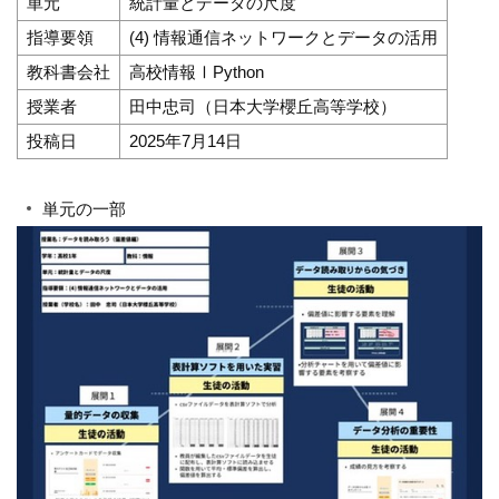
単元
統計量とデータの尺度
指導要領
(4) 情報通信ネットワークとデータの活用
教科書会社
高校情報ⅠPython
授業者
田中忠司（日本大学櫻丘高等学校）
投稿日
2025年7月14日
単元の一部