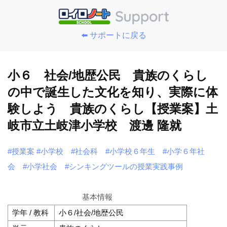
⬅️ サポートに戻る
小６ 社会/地歴公民 貴族のくらし
の中で誕生した文化を知り、実際に体
験しよう 貴族のくらし【授業案】土
岐市立土岐津小学校 渡邊 隆就
#授業案
#小学校
#社会科
#小学校６年生
#小学６年社
会
#小学社会
#シンキングツールの授業実践事例
基本情報
学年 / 教科
小６/社会/地歴公民