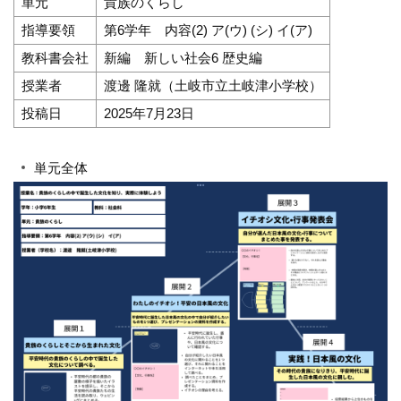
単元
貴族のくらし
指導要領
第6学年 内容(2) ア(ウ) (シ) イ(ア)
教科書会社
新編 新しい社会6 歴史編
授業者
渡邊 隆就（土岐市立土岐津小学校）
投稿日
2025年7月23日
単元全体