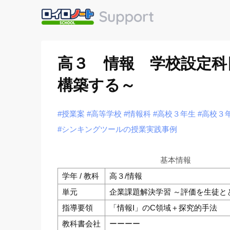
高３ 情報 学校設定科
構築する～
#授業案
#高等学校
#情報科
#高校３年生
#高校３
#シンキングツールの授業実践事例
基本情報
学年 / 教科
高３/情報
単元
企業課題解決学習 ～評価を生徒と
指導要領
「情報I」のC領域＋探究的手法
教科書会社
ーーーー