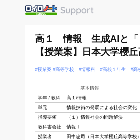
高１ 情報 生成AIと
【授業案】日本大学櫻丘
#授業案
#高等学校
#情報科
#高校１年生
#高
基本情報
学年 / 教科
高１/情報
単元
情報技術の発展による社会の変化
指導要領
（１）情報社会の問題解決
教科書会社
情報Ⅰ
授業者
田中忠司（日本大学櫻丘高等学校