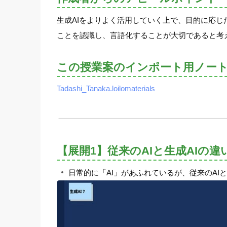
生成AIをよりよく活用していく上で、目的に応
ことを認識し、言語化することが大切であると考
この授業案のインポート用ノー
Tadashi_Tanaka.loilomaterials
【展開1】従来のAIと生成AIの
日常的に「AI」があふれているが、従来のAI