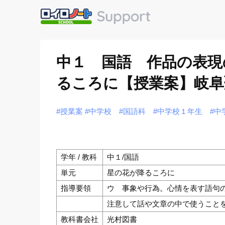
中１ 国語 作品の表現
るころに【授業案】岐阜
#授業案
#中学校
#国語科
#中学校１年生
#中
学年 / 教科
中１/国語
単元
星の花が降るころに
指導要領
ウ 事象や行為。心情を表す語句
注意して話や文章の中で使うこと
教科書会社
光村図書