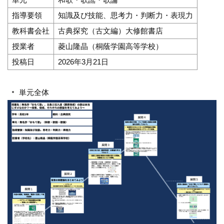
指導要領
知識及び技能、思考力・判断力・表現力
教科書会社
古典探究（古文編）大修館書店
授業者
菱山隆晶（桐蔭学園高等学校）
投稿日
2026年3月21日
単元全体