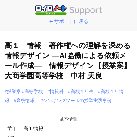
⬅️ サポートに戻る
高１ 情報 著作権への理解を深める
情報デザイン ―AI協働による依頼メ
ール作成― 情報デザイン【授業案】
大商学園高等学校 中村 天良
#授業案
#高等学校
#情報科
#高校１年生
#高校１年情
報
#高校情報
#シンキングツールの授業実践事例
基本情報
学年
高１/情報