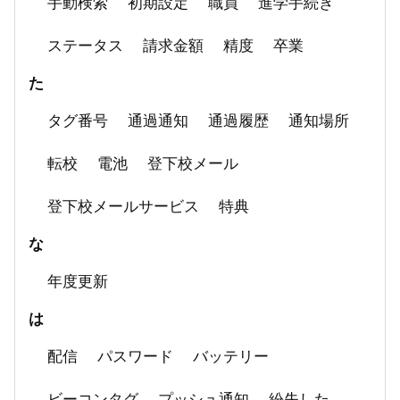
手動検索
初期設定
職員
進学手続き
ステータス
請求金額
精度
卒業
た
タグ番号
通過通知
通過履歴
通知場所
転校
電池
登下校メール
登下校メールサービス
特典
な
年度更新
は
配信
パスワード
バッテリー
ビーコンタグ
プッシュ通知
紛失した