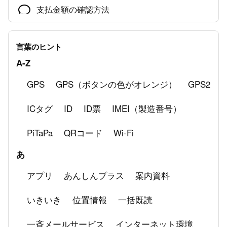
支払金額の確認方法
【保護者向け】2026年度新入生よくある質問
言葉のヒント
各種手続き方法について知りたい
A-Z
ミマモルメアプリにユーザーを追加する
GPS
GPS（ボタンの色がオレンジ）
GPS2
機種変更をした場合のミマモルメアプリ設定
ICタグ
ID
ID票
IMEI（製造番号）
通過履歴が表示されない場合の対処法
PiTaPa
QRコード
Wi-Fi
あ
アプリ
あんしんプラス
案内資料
いきいき
位置情報
一括既読
一斉メールサービス
インターネット環境