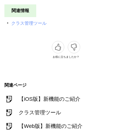
関連情報
クラス管理ツール
お役に立ちましたか？
関連ページ
【iOS版】新機能のご紹介
クラス管理ツール
【Web版】新機能のご紹介