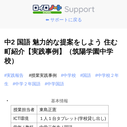
⬅️ サポートに戻る
中2 国語 魅力的な提案をしよう 住む
町紹介【実践事例】（筑陽学園中学
校）
#実践報告
#授業実践事例
#中学校
#国語
#中学校２年
生
#中学２年国語
#中学国語
基本情報
授業担当者
東島正憲
ICT環境
１人１台タブレット(学校貸し出し)