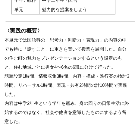
学年 / 教科
中学二年生 / 国語
単元
魅力的な提案をしよう
〈実践の概要〉
本単元では国語科の「思考力・判断力・表現力」の内容の中
でも特に「話すこと」に重きを置いて授業を展開した。自分
の住む町の魅力をプレゼンテーションするという設定のも
と、住む地域ごとに男女4〜6名の6班に分けて行った。
話題設定1時間、情報収集3時間、内容・構成・進行案の検討3
時間、リハーサル1時間、表現・共有2時間の計10時間で実践
した。
内容は中学2年生という学年を鑑み、身の回りの日常生活に終
始するのではなく、社会や他者を意識したものにするよう留
意した。