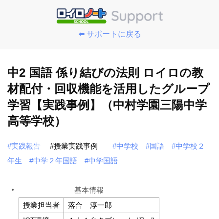
⬅️ サポートに戻る
中2 国語 係り結びの法則 ロイロの教
材配付・回収機能を活用したグループ
学習【実践事例】（中村学園三陽中学
高等学校）
#実践報告
#授業実践事例
#中学校
#国語
#中学校２
年生
#中学２年国語
#中学国語
基本情報
授業担当者
落合 淳一郎