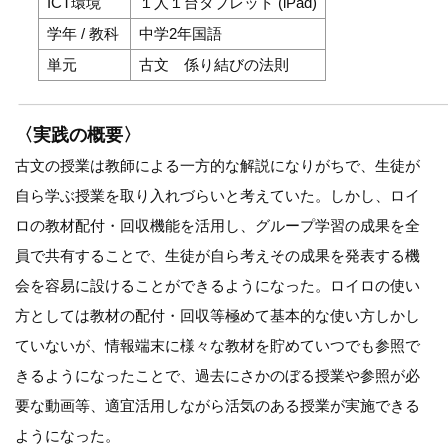
ICT環境
１人１台タブレット (iPad)
学年 / 教科
中学2年国語
単元
古文 係り結びの法則
〈実践の概要〉
古文の授業は教師による一方的な解説になりがちで、生徒が
自ら学ぶ授業を取り入れづらいと考えていた。しかし、ロイ
ロの教材配付・回収機能を活用し、グループ学習の成果を全
員で共有することで、生徒が自ら考えその成果を発表する機
会を容易に設けることができるようになった。ロイロの使い
方としては教材の配付・回収等極めて基本的な使い方しかし
ていないが、情報端末に様々な教材を貯めていつでも参照で
きるようになったことで、過去にさかのぼる授業や参照が必
要な動画等、適宜活用しながら活気のある授業が実施できる
ようになった。