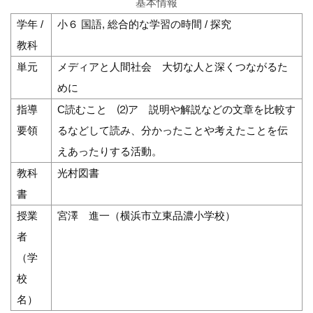
基本情報
学年 /
小６ 国語, 総合的な学習の時間 / 探究
教科
単元
メディアと人間社会 大切な人と深くつながるた
めに
指導
C読むこと ⑵ア 説明や解説などの文章を比較す
要領
るなどして読み、分かったことや考えたことを伝
えあったりする活動。
教科
光村図書
書
授業
宮澤 進一（横浜市立東品濃小学校）
者
（学
校
名）