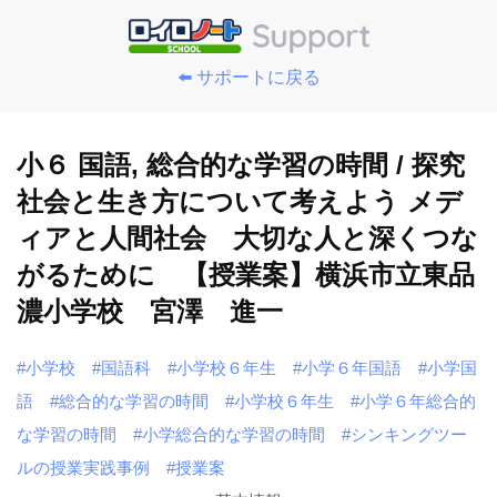
⬅️ サポートに戻る
小６ 国語, 総合的な学習の時間 / 探究
社会と生き方について考えよう メデ
ィアと人間社会 大切な人と深くつな
がるために 【授業案】横浜市立東品
濃小学校 宮澤 進一
#小学校
#国語科
#小学校６年生
#小学６年国語
#小学国
語
#総合的な学習の時間
#小学校６年生
#小学６年総合的
な学習の時間
#小学総合的な学習の時間
#シンキングツー
ルの授業実践事例
#授業案