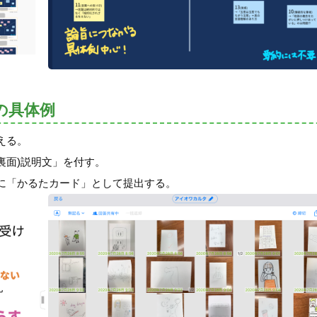
の具体例
える。
裏面)説明文」を付す。
に「かるたカード」として提出する。