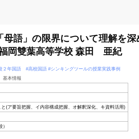
る「母語」の限界について理解を深
福岡雙葉高等学校 森田 亜紀
校２年国語
#高校国語
#シンキングツールの授業実践事例
基本情報
と(ア要旨把握、イ内容構成把握、オ解釈深化、キ資料活用)
校）