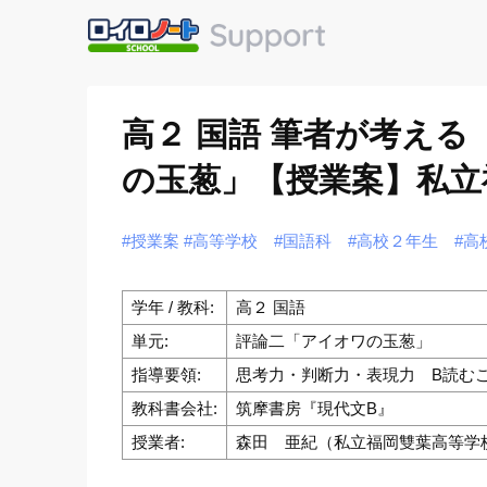
高２ 国語 筆者が考え
の玉葱」【授業案】私立
#授業案
#高等学校
#国語科
#高校２年生
#高
学年 / 教科:
高２ 国語
単元:
評論二「アイオワの玉葱」
指導要領:
思考力・判断力・表現力 B読むこ
教科書会社:
筑摩書房『現代文B』
授業者:
森田 亜紀（私立福岡雙葉高等学