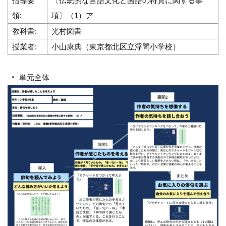
指導要
〔伝統的な言語文化と国語の特質に関する事
領:
項〕（1）ア
教科書:
光村図書
授業者:
小山康典（東京都北区立浮間小学校）
単元全体