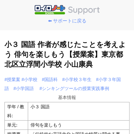
⬅️ サポートに戻る
小３ 国語 作者が感じたことを考えよ
う 俳句を楽しもう【授業案】東京都
北区立浮間小学校 小山康典
#授業案
#小学校
#国語科
#小学校３年生
#小学３年国
語
#小学国語
#シンキングツールの授業実践事例
基本情報
学年 / 教
小３ 国語
科:
単元:
俳句を楽しもう