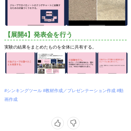
【展開4】発表会を行う
実験の結果をまとめたものを全体に共有する。
#シンキングツール
#教材作成／プレゼンテーション作成
#動
画作成