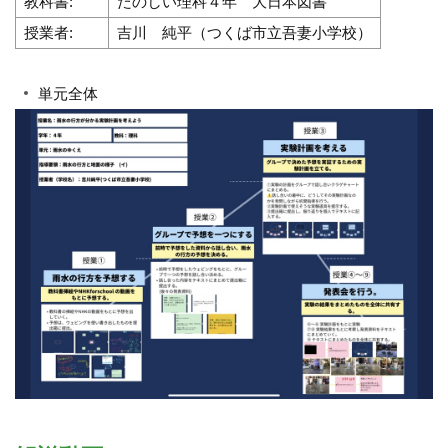
教科書:
たのしい理科４年 大日本図書
授業者:
吉川 純平（つくば市立吾妻小学校）
単元全体