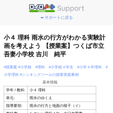
⬅️ サポートに戻る
小４ 理科 雨水の行方がわかる実験計
画を考えよう 【授業案】つくば市立
吾妻小学校 吉川 純平
#授業案
#小学校
#理科
#小学校４年生
#小学４年理科
#
小学理科
#シンキングツールの授業実践事例
基本情報
学年 / 教科:
小４ 理科
単元:
雨水のゆくえ
指導要領:
雨水の行方と地面の様子（イ）