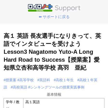
⬅️ サポートに戻る
高１ 英語 長友選手になりきって、英
語でインタビューを受けよう
Lesson3 Nagatomo Yuto-A Long
Hard Road to Success【授業案】愛
知県立杏和高等学校 髙羽 亜紀
#授業案
#高等学校
#英語科
#高校１年生
#高校１年英
語
#高校英語
#シンキングツールの授業実践事例
基本情報
学年 / 教
高１英語