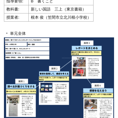
指導要領:
B 書くこと
教科書:
新しい国語 三上（東京書籍）
授業者:
根本 俊（笠間市立北川根小学校）
単元全体