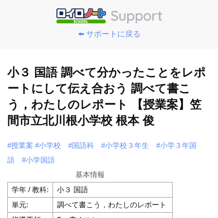
⬅️ サポートに戻る
小３ 国語 調べて分かったことをレポ
ートにして伝え合おう 調べて書こ
う，わたしのレポート 【授業案】笠
間市立北川根小学校 根本 俊
#授業案
#小学校
#国語科
#小学校３年生
#小学３年国
語
#小学国語
基本情報
学年 / 教科:
小３ 国語
単元:
調べて書こう，わたしのレポート