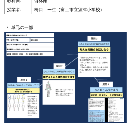
教科書:
啓林館
授業者:
橋口 一生（富士市立須津小学校）
単元の一部