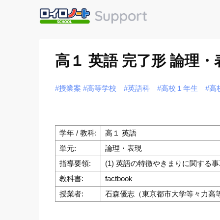
高１ 英語 完了形 論理
#授業案
#高等学校
#英語科
#高校１年生
#高
学年 / 教科:
高１ 英語
単元:
論理・表現
指導要領:
(1) 英語の特徴やきまりに関す
教科書:
factbook
授業者:
石森優志（東京都市大学等々力高