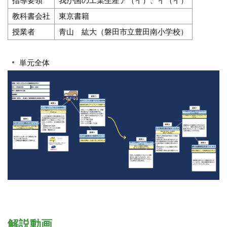
指導要領
我が国の工業生産ア（イ）、イ（イ）
教科書会社
東京書籍
授業者
青山 紘大（磐田市立豊田南小学校）
単元全体
解説動画