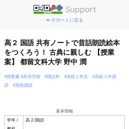
⬅️ サポートに戻る
高２ 国語 共有ノートで昔話朗読絵本
をつくろう！ 古典に親しむ 【授業
案】 都留文科大学 野中 潤
#授業案
#高等学校
#国語科
#高校２年生
#高校２年国
語
#高校国語
基本情報
学年 /
高２/国語
教科