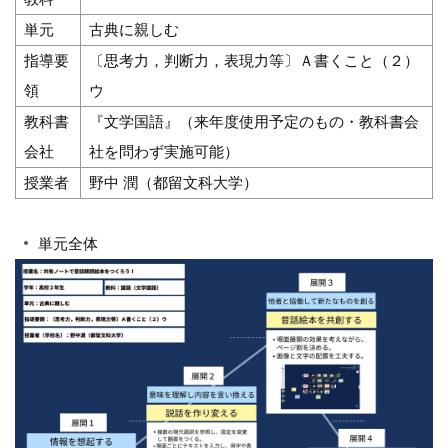
単元
古典に親しむ
指導要
〔思考力，判断力，表現力等〕Ａ書くこと（２）
領
ウ
教科書
『文学国語』（来年度使用予定のもの・教科書会
会社
社を問わず実施可能）
授業者
野中 潤（都留文科大学）
単元全体