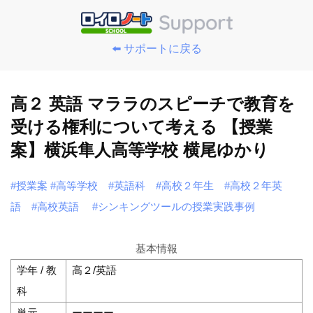
⬅️ サポートに戻る
高２ 英語 マララのスピーチで教育を
受ける権利について考える 【授業
案】横浜隼人高等学校 横尾ゆかり
#授業案
#高等学校
#英語科
#高校２年生
#高校２年英
語
#高校英語
#シンキングツールの授業実践事例
基本情報
学年 / 教
高２/英語
科
単元
ーーーー