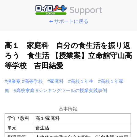
⬅️ サポートに戻る
高１ 家庭科 自分の食生活を振り返
ろう 食生活 【授業案】立命館守山高
等学校 吉田結愛
#授業案
#高等学校
#家庭科
#高校１年生
#高校１年家
庭
#高校家庭
#シンキングツールの授業実践事例
基本情報
学年 / 教科
高１/家庭科
単元
食生活