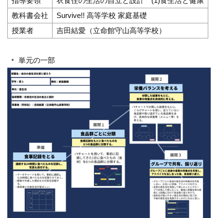
指導要領
衣食住の生活の自立と設計 (1)食生活と健康
教科書会社
Survive!! 高等学校 家庭基礎
授業者
吉田結愛（立命館守山高等学校）
単元の一部