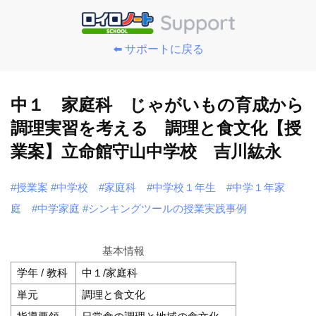
⬅️ サポートに戻る
中１ 家庭科 じゃがいもの育成から
調理実習を考える 調理と食文化【授
業案】立命館守山中学校 吉川紘永
#授業案
#中学校
#家庭科
#中学校１年生
#中学１年家
庭
#中学家庭
#シンキングツールの授業実践事例
基本情報
学年 / 教科
中１/家庭科
単元
調理と食文化