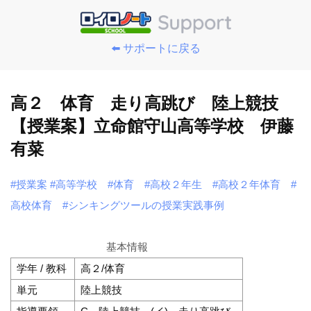
⬅️ サポートに戻る
高２ 体育 走り高跳び 陸上競技
【授業案】立命館守山高等学校 伊藤
有菜
#授業案
#高等学校
#体育
#高校２年生
#高校２年体育
#
高校体育
#シンキングツールの授業実践事例
基本情報
学年 / 教科
高２/体育
単元
陸上競技