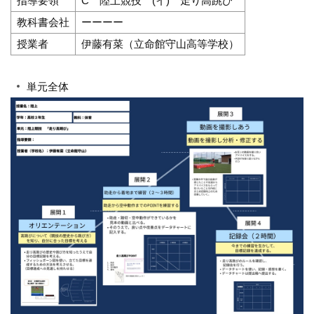
指導要領
C 陸上競技 (イ) 走り高跳び
教科書会社
ーーーー
授業者
伊藤有菜（立命館守山高等学校）
単元全体