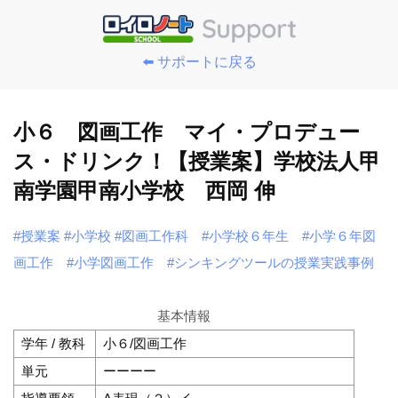
⬅️ サポートに戻る
小６ 図画工作 マイ・プロデュー
ス・ドリンク！【授業案】学校法人甲
南学園甲南小学校 西岡 伸
#授業案
#小学校
#図画工作科
#小学校６年生
#小学６年図
画工作
#小学図画工作
#シンキングツールの授業実践事例
基本情報
学年 / 教科
小６/図画工作
単元
ーーーー