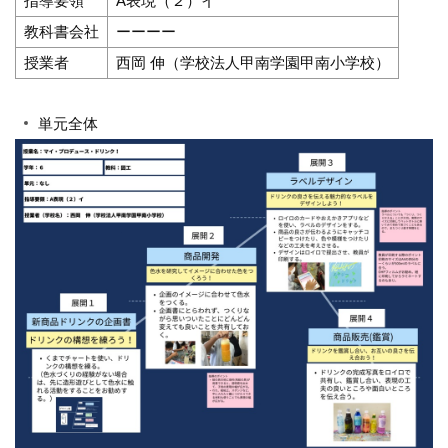
指導要領
A表現（２）イ
教科書会社
ーーーー
授業者
西岡 伸（学校法人甲南学園甲南小学校）
単元全体