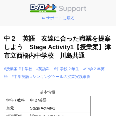
⬅️ サポートに戻る
中２ 英語 友達に合った職業を提案
しよう Stage Activity1【授業案】津
市立西橋内中学校 川島共通
#授業案
#中学校
#英語科
#中学校２年生
#中学２年英
語
#中学英語
#シンキングツールの授業実践事例
基本情報
学年 / 教科
中２/英語
単元
Stage Activity1