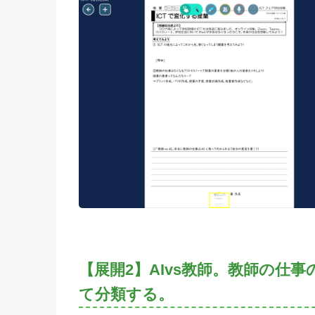
【展開2】AIvs教師。教師の
て分類する。