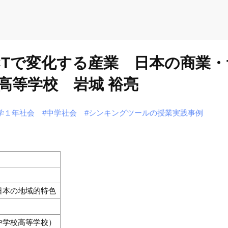
ICTで変化する産業 日本の商業
高等学校 岩城 裕亮
学１年社会
#中学社会
#シンキングツールの授業実践事例
日本の地域的特色
中学校高等学校）