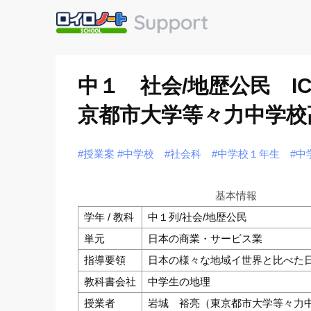
中１ 社会/地歴公民 
京都市大学等々力中学校
#授業案
#中学校
#社会科
#中学校１年生
#中
基本情報
学年 / 教科
中１列/社会/地歴公民
単元
日本の商業・サービス業
指導要領
日本の様々な地域イ世界と比べた
教科書会社
中学生の地理
授業者
岩城 裕亮（東京都市大学等々力