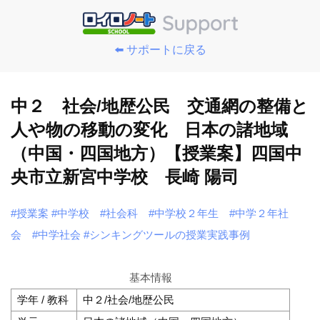
⬅️ サポートに戻る
中２ 社会/地歴公民 交通網の整備と
人や物の移動の変化 日本の諸地域
（中国・四国地方）【授業案】四国中
央市立新宮中学校 長崎 陽司
#授業案
#中学校
#社会科
#中学校２年生
#中学２年社
会
#中学社会
#シンキングツールの授業実践事例
基本情報
学年 / 教科
中２/社会/地歴公民