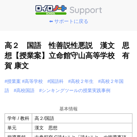
⬅️ サポートに戻る
高２ 国語 性善説性悪説 漢文 思
想【授業案】立命館守山高等学校 有
賀 康文
#授業案
#高等学校
#国語科
#高校２年生
#高校２年国
語
#高校国語
#シンキングツールの授業実践事例
基本情報
学年 / 教科
高２/国語
単元
漢文 思想