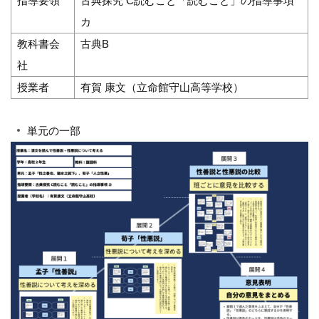
指導要領
古典探究 C読むこと「読むこと」の指導事項
カ
教科書会
古典B
社
授業者
有賀 康文（立命館守山高等学校）
単元の一部