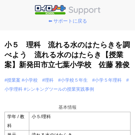
⬅️ サポートに戻る
小５ 理科 流れる水のはたらきを調
べよう 流れる水のはたらき【授業
案】新発田市立七葉小学校 佐藤 雅俊
#授業案
#小学校
#理科
#小学校５年生
#小学５年理科
#
小学理科
#シンキングツールの授業実践事例
基本情報
学年 / 教
小５/理科
科
単元
流れる水のはたらき