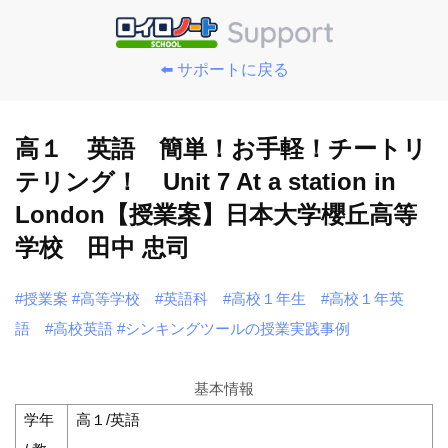
⬅️ サポートに戻る
高１ 英語 簡単！お手軽！チートリ
テリング！ Unit 7 At a station in
London【授業案】日本大学櫻丘高等
学校 田中 忠司
#授業案
#高等学校
#英語科
#高校１年生
#高校１年英
語
#高校英語
#シンキングツールの授業実践事例
基本情報
学年
高１/英語