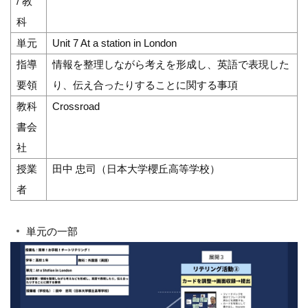
/ 教
科
単元
Unit 7 At a station in London
指導
情報を整理しながら考えを形成し、英語で表現した
要領
り、伝え合ったりすることに関する事項
教科
Crossroad
書会
社
授業
田中 忠司（日本大学櫻丘高等学校）
者
単元の一部