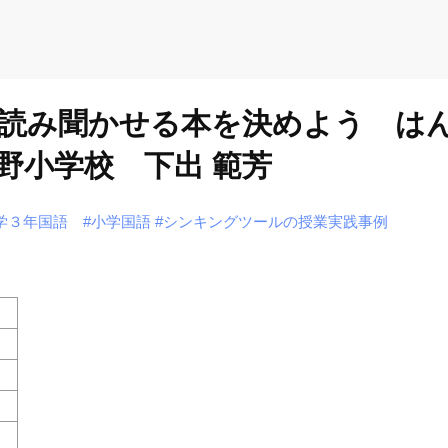
て読み聞かせる本を決めよう は
野小学校 下出 範芳
学３年国語
#小学国語
#シンキングツールの授業実践事例
）