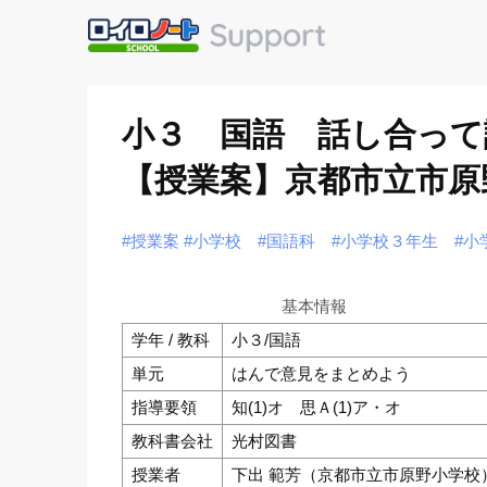
小３ 国語 話し合っ
【授業案】京都市立市原
#授業案
#小学校
#国語科
#小学校３年生
#小
基本情報
学年 / 教科
小３/国語
単元
はんで意見をまとめよう
指導要領
知(1)オ 思Ａ(1)ア・オ
教科書会社
光村図書
授業者
下出 範芳（京都市立市原野小学校