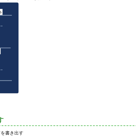
す
アを書き出す