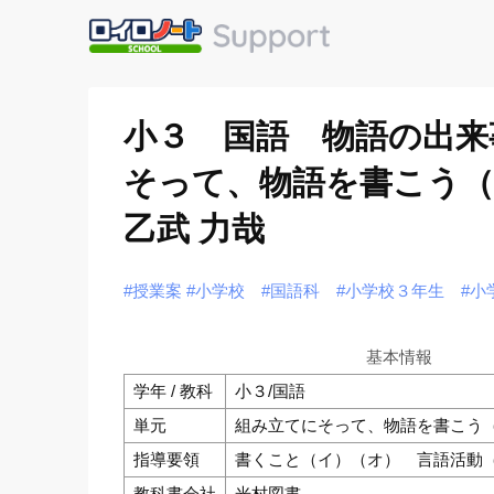
小３ 国語 物語の出来
そって、物語を書こう
乙武 力哉
#授業案
#小学校
#国語科
#小学校３年生
#小
基本情報
学年 / 教科
小３/国語
単元
組み立てにそって、物語を書こう
指導要領
書くこと（イ）（オ） 言語活動
教科書会社
光村図書