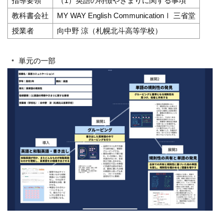
指導要領
（1）英語の特徴やきまりに関する事項
教科書会社
MY WAY English CommunicationⅠ 三省堂
授業者
向中野 涼（札幌北斗高等学校）
単元の一部