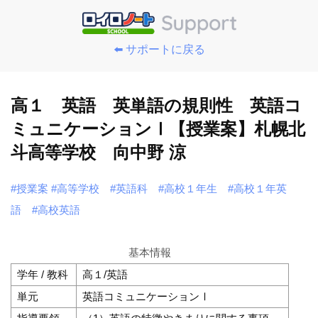
⬅️ サポートに戻る
高１ 英語 英単語の規則性 英語コ
ミュニケーションⅠ【授業案】札幌北
斗高等学校 向中野 涼
#授業案
#高等学校
#英語科
#高校１年生
#高校１年英
語
#高校英語
基本情報
学年 / 教科
高１/英語
単元
英語コミュニケーションⅠ