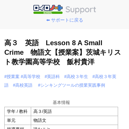
⬅️ サポートに戻る
高３ 英語 Lesson 8 A Small
Crime 物語文【授業案】茨城キリス
ト教学園高等学校 飯村貴洋
#授業案
#高等学校
#英語科
#高校３年生
#高校３年英
語
#高校英語
#シンキングツールの授業実践事例
基本情報
学年 / 教科
高３/英語
単元
物語文