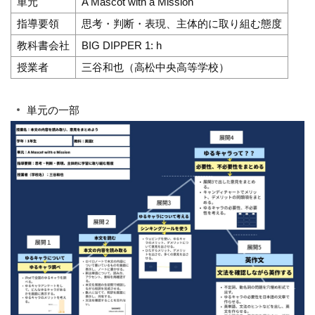
単元
A Mascot with a Mission
指導要領
思考・判断・表現、主体的に取り組む態度
教科書会社
BIG DIPPER 1: h
授業者
三谷和也（高松中央高等学校）
単元の一部