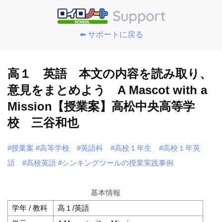
⬅️ サポートに戻る
高１ 英語 本文の内容を読み取り、
意見をまとめよう A Mascot with a
Mission【授業案】高松中央高等学
校 三谷和也
#授業案
#高等学校
#英語科
#高校１年生
#高校１年英
語
#高校英語
#シンキングツールの授業実践事例
基本情報
学年 / 教科
高１/英語