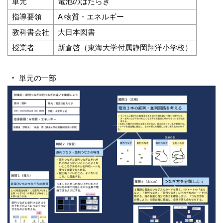
単元
電池のはたらき
指導要領
A 物質・エネルギー
教科書会社
大日本図書
授業者
新倉啓（東海大学付属静岡翔洋小学校）
単元の一部