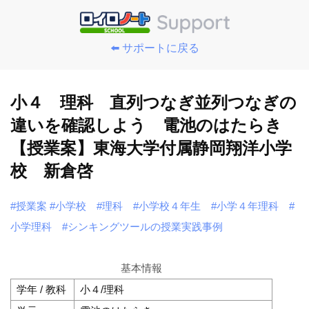
⬅️ サポートに戻る
小４ 理科 直列つなぎ並列つなぎの
違いを確認しよう 電池のはたらき
【授業案】東海大学付属静岡翔洋小学
校 新倉啓
#授業案
#小学校
#理科
#小学校４年生
#小学４年理科
#
小学理科
#シンキングツールの授業実践事例
基本情報
学年 / 教科
小４/理科