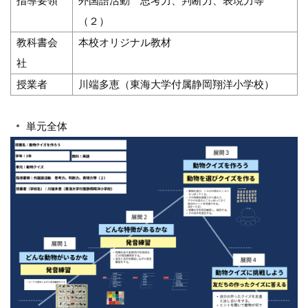
指導要領
外国語活動 思考力、判断力、表現力等
（２）
教科書会
本校オリジナル教材
社
授業者
川端多恵（東海大学付属静岡翔洋小学校）
単元全体