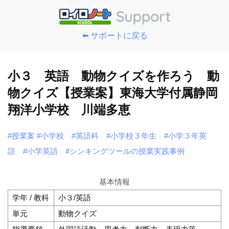
⬅️ サポートに戻る
小３ 英語 動物クイズを作ろう 動
物クイズ【授業案】東海大学付属静岡
翔洋小学校 川端多恵
#授業案
#小学校
#英語科
#小学校３年生
#小学３年英
語
#小学英語
#シンキングツールの授業実践事例
基本情報
学年 / 教科
小３/英語
単元
動物クイズ