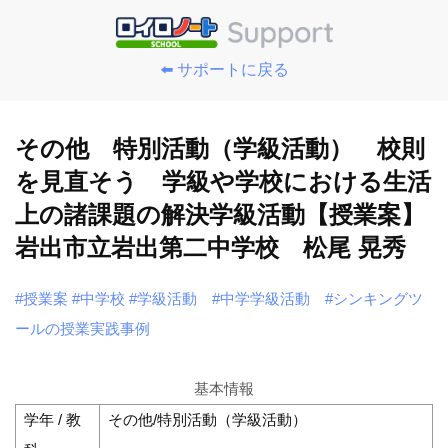
⬅️ サポートに戻る
その他 特別活動（学級活動） 校則
を見直そう 学級や学校における生活
上の諸課題の解決学級活動【授業案】
岩出市立岩出第二中学校 松尾 晃秀
#授業案
#中学校
#学級活動
#中学学級活動
#シンキングツ
ールの授業実践事例
基本情報
学年 / 教
その他/特別活動（学級活動）