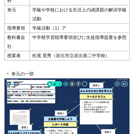
科
単元
学級や学校における生活上の諸課題の解決学級
活動
指導要領
学級活動（1）ア
教科書会
中学校学習指導要領並びに生徒指導提要を参照
社
授業者
松尾 晃秀（岩出市立岩出第二中学校）
単元の一部