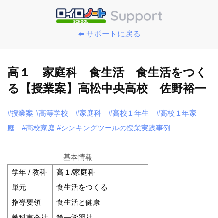
⬅️ サポートに戻る
高１ 家庭科 食生活 食生活をつく
る【授業案】高松中央高校 佐野裕一
#授業案
#高等学校
#家庭科
#高校１年生
#高校１年家
庭
#高校家庭
#シンキングツールの授業実践事例
基本情報
学年 / 教科
高１/家庭科
単元
食生活をつくる
指導要領
食生活と健康
教科書会社
第一学習社